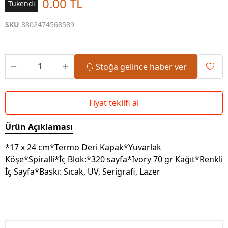
0.00 TL
Tükendi
SKU
8802474568589
Stoğa gelince haber ver
Fiyat teklifi al
Ürün Açıklaması
*17 x 24 cm*Termo Deri Kapak*Yuvarlak
Köşe*Spiralli*İç Blok:*320 sayfa*Ivory 70 gr Kağıt*Renkli
İç Sayfa*Baskı: Sıcak, UV, Serigrafi, Lazer