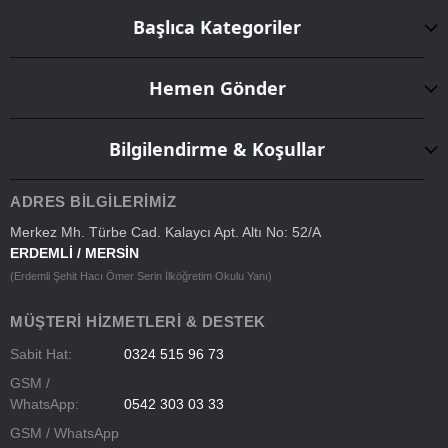
Başlıca Kategoriler
Hemen Gönder
Bilgilendirme & Koşullar
ADRES BILGILERIMIZ
Merkez Mh. Türbe Cad. Kalaycı Apt. Altı No: 52/A
ERDEMLİ / MERSİN
(Erdemli Şehit Hacı Ömer Serin İlköğretim Okulu Yanı)
MÜŞTERI HIZMETLERI & DESTEK
Sabit Hat:
0324 515 96 73
GSM /
WhatsApp:
0542 303 03 33
GSM / WhatsApp