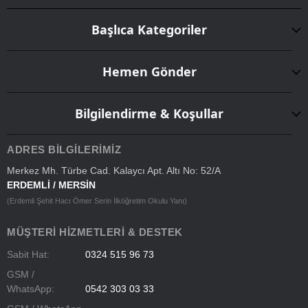
Başlıca Kategoriler
Hemen Gönder
Bilgilendirme & Koşullar
ADRES BILGILERIMIZ
Merkez Mh. Türbe Cad. Kalaycı Apt. Altı No: 52/A
ERDEMLİ / MERSİN
(Erdemli Şehit Hacı Ömer Serin İlköğretim Okulu Yanı)
MÜŞTERI HIZMETLERI & DESTEK
Sabit Hat:
0324 515 96 73
GSM /
WhatsApp:
0542 303 03 33