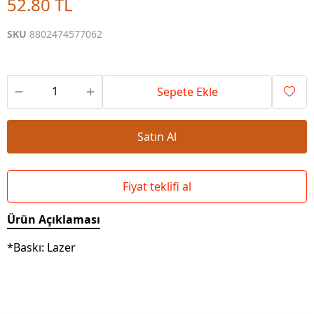
52.80 TL
SKU
8802474577062
Sepete Ekle
Satın Al
Fiyat teklifi al
Ürün Açıklaması
*Baskı: Lazer