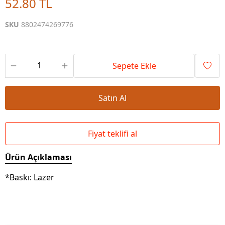
52.80 TL
SKU
8802474269776
Sepete Ekle
Satın Al
Fiyat teklifi al
Ürün Açıklaması
*Baskı: Lazer