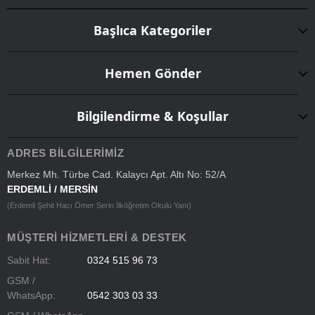
Başlıca Kategoriler
Hemen Gönder
Bilgilendirme & Koşullar
ADRES BILGILERIMIZ
Merkez Mh. Türbe Cad. Kalaycı Apt. Altı No: 52/A
ERDEMLİ / MERSİN
(Erdemli Şehit Hacı Ömer Serin İlköğretim Okulu Yanı)
MÜŞTERI HIZMETLERI & DESTEK
Sabit Hat:
0324 515 96 73
GSM /
WhatsApp:
0542 303 03 33