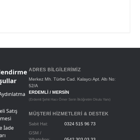
ADRES BILGILERIMIZ
ilendirme
şullar
Merkez Mh. Türbe Cad. Kalaycı Apt. Altı No:
52/A
ERDEMLİ / MERSİN
Aydınlatma
(Erdemli Şehit Hacı Ömer Serin İlköğretim Okulu Yanı)
li Satış
MÜŞTERI HIZMETLERI & DESTEK
şmesi
Sabit Hat:
0324 515 96 73
ve İade
GSM /
arı
WhatsApp:
0542 303 03 33