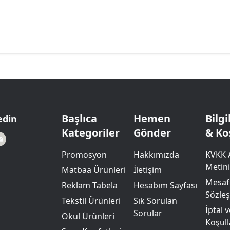
Başlıca
Hemen
Bilg
edin
Kategoriler
Gönder
& Ko
Promosyon
Hakkımızda
KVKK 
Metini
Matbaa Ürünleri
İletişim
Mesafe
Reklam Tabela
Hesabım Sayfası
Sözle
Tekstil Ürünleri
Sık Sorulan
İptal 
Sorular
Okul Ürünleri
Koşull