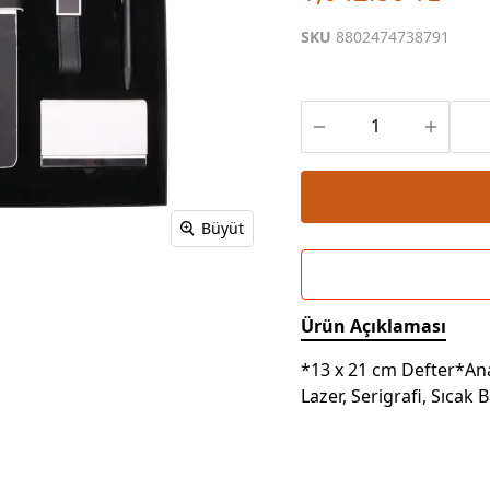
Powerbank Defter
Baskılı Masa Örtüsü
SKU
8802474738791
Wireless Masa Lambası
Büyüt
Ürün Açıklaması
*13 x 21 cm Defter*An
Lazer, Serigrafi, Sıcak 