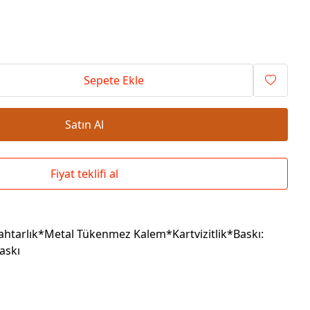
Okul Çantaları
Sepete Ekle
Satın Al
Fiyat teklifi al
ahtarlık*Metal Tükenmez Kalem*Kartvizitlik*Baskı:
Baskı