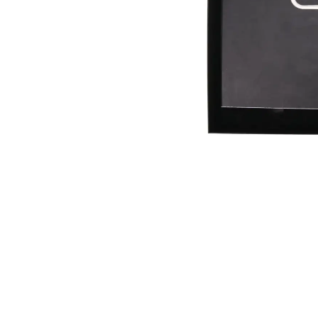
Roller Kalemler
Scrikss Kalemler