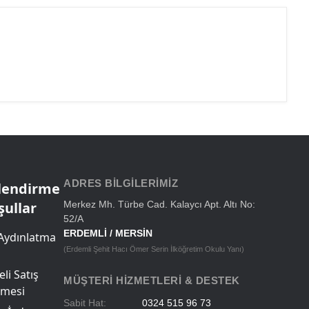
ADRES BILGILERIMIZ
ilendirme
şullar
Merkez Mh. Türbe Cad. Kalaycı Apt. Altı No:
52/A
ERDEMLİ / MERSİN
Aydınlatma
(Erdemli Şehit Hacı Ömer Serin İlköğretim Okulu Yanı)
li Satış
MÜŞTERI HIZMETLERI & DESTEK
şmesi
Sabit Hat:
0324 515 96 73