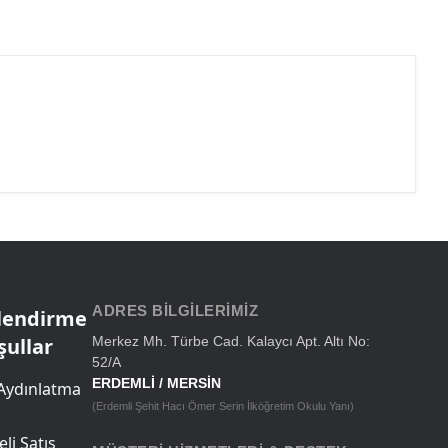
ADRES BILGILERIMIZ
ilendirme
şullar
Merkez Mh. Türbe Cad. Kalaycı Apt. Altı No:
52/A
ERDEMLİ / MERSİN
Aydınlatma
(Erdemli Şehit Hacı Ömer Serin İlköğretim Okulu Yanı)
li Satış