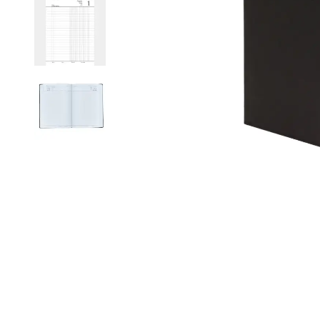
Roller Kalemler
Scrikss Kalemler