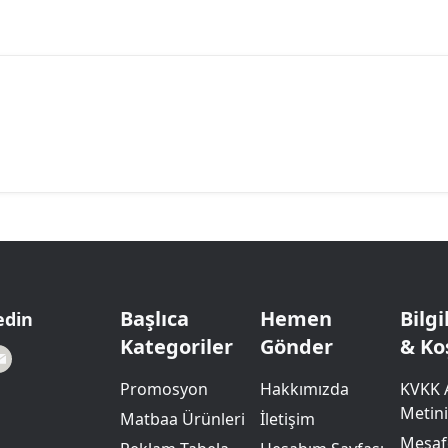
Başlıca
Hemen
Bilg
edin
Kategoriler
Gönder
& Ko
Promosyon
Hakkımızda
KVKK 
Metini
Matbaa Ürünleri
İletişim
Mesafe