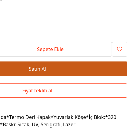
Okul Çantaları
Sepete Ekle
Satın Al
Fiyat teklifi al
anda*Termo Deri Kapak*Yuvarlak Köşe*İç Blok:*320
*Baskı: Sıcak, UV, Serigrafi, Lazer