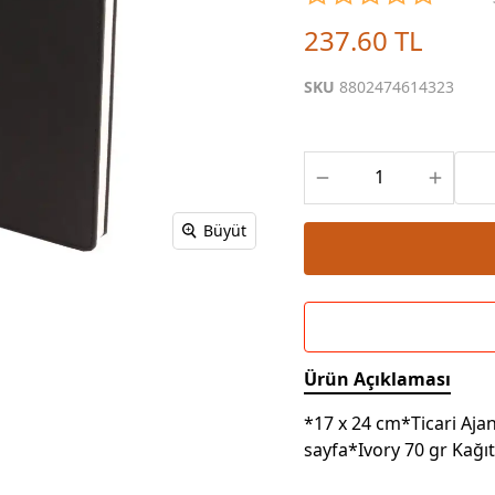
Powerbank Defter
Baskılı Masa Örtüsü
237.60 TL
Wireless Masa Lambası
SKU
8802474614323
Büyüt
Ürün Açıklaması
*17 x 24 cm*Ticari Aj
sayfa*Ivory 70 gr Kağıt