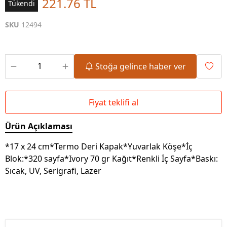
221.76 TL
Tükendi
SKU
12494
Stoğa gelince haber ver
Fiyat teklifi al
Ürün Açıklaması
*17 x 24 cm*Termo Deri Kapak*Yuvarlak Köşe*İç
Blok:*320 sayfa*Ivory 70 gr Kağıt*Renkli İç Sayfa*Baskı:
Sıcak, UV, Serigrafi, Lazer