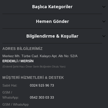
Başlıca Kategoriler
Hemen Gönder
Bilgilendirme & Koşullar
ADRES BILGILERIMIZ
Merkez Mh. Türbe Cad. Kalaycı Apt. Altı No: 52/A
ERDEMLİ / MERSİN
(Erdemli Şehit Hacı Ömer Serin İlköğretim Okulu Yanı)
MÜŞTERI HIZMETLERI & DESTEK
Sabit Hat:
0324 515 96 73
GSM /
WhatsApp:
0542 303 03 33
GSM / WhatsApp