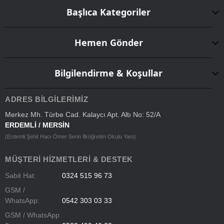
Başlıca Kategoriler
Hemen Gönder
Bilgilendirme & Koşullar
ADRES BILGILERIMIZ
Merkez Mh. Türbe Cad. Kalaycı Apt. Altı No: 52/A
ERDEMLİ / MERSİN
(Erdemli Şehit Hacı Ömer Serin İlköğretim Okulu Yanı)
MÜŞTERI HIZMETLERI & DESTEK
Sabit Hat:
0324 515 96 73
GSM /
WhatsApp:
0542 303 03 33
GSM / WhatsApp