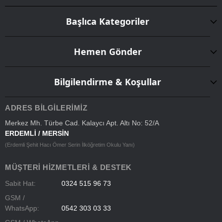
Başlıca Kategoriler
Hemen Gönder
Bilgilendirme & Koşullar
ADRES BILGILERIMIZ
Merkez Mh. Türbe Cad. Kalaycı Apt. Altı No: 52/A
ERDEMLİ / MERSİN
(Erdemli Şehit Hacı Ömer Serin İlköğretim Okulu Yanı)
MÜŞTERI HIZMETLERI & DESTEK
Sabit Hat:
0324 515 96 73
GSM /
WhatsApp:
0542 303 03 33