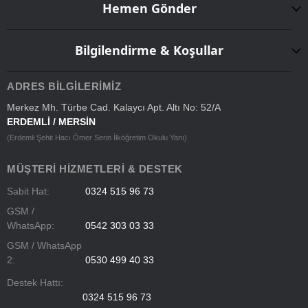
Hemen Gönder
Bilgilendirme & Koşullar
ADRES BILGILERIMIZ
Merkez Mh. Türbe Cad. Kalaycı Apt. Altı No: 52/A
ERDEMLİ / MERSİN
(Erdemli Şehit Hacı Ömer Serin İlköğretim Okulu Yanı)
MÜŞTERI HIZMETLERI & DESTEK
Sabit Hat:
0324 515 96 73
GSM /
WhatsApp:
0542 303 03 33
GSM / WhatsApp
2:
0530 499 40 33
Destek Hattı:
0324 515 96 73