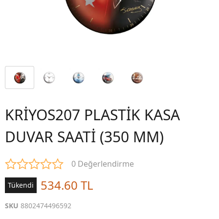
KRİYOS207 PLASTİK KASA
DUVAR SAATİ (350 MM)
0 Değerlendirme
534.60 TL
Tükendi
SKU
8802474496592