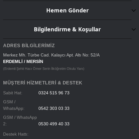
Hemen Gönder
Bilgilendirme & Koşullar
ADRES BILGILERIMIZ
Merkez Mh. Türbe Cad. Kalaycı Apt. Altı No: 52/A
ERDEMLİ / MERSİN
(Erdemli Şehit Hacı Ömer Serin İlköğretim Okulu Yanı)
MÜŞTERI HIZMETLERI & DESTEK
Sabit Hat:
0324 515 96 73
GSM /
WhatsApp:
0542 303 03 33
GSM / WhatsApp
2:
0530 499 40 33
Destek Hattı: