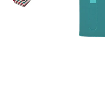
Roller Kalemler
Scrikss Kalemler