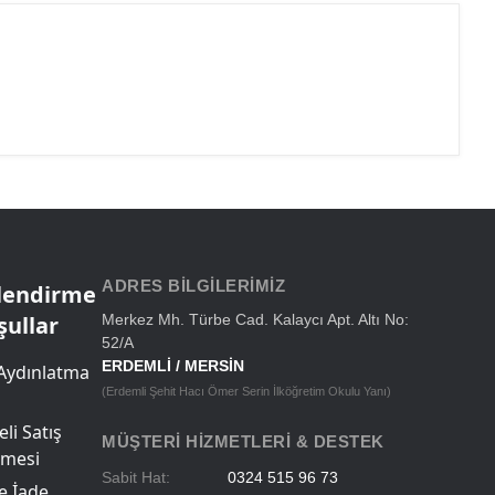
ADRES BILGILERIMIZ
ilendirme
şullar
Merkez Mh. Türbe Cad. Kalaycı Apt. Altı No:
52/A
ERDEMLİ / MERSİN
Aydınlatma
(Erdemli Şehit Hacı Ömer Serin İlköğretim Okulu Yanı)
li Satış
MÜŞTERI HIZMETLERI & DESTEK
şmesi
Sabit Hat:
0324 515 96 73
ve İade