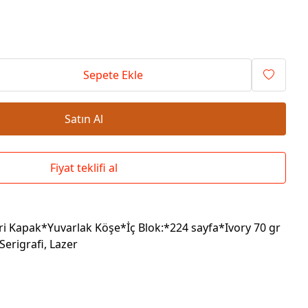
Okul Çantaları
Sepete Ekle
Satın Al
Fiyat teklifi al
i Kapak*Yuvarlak Köşe*İç Blok:*224 sayfa*Ivory 70 gr
Serigrafi, Lazer