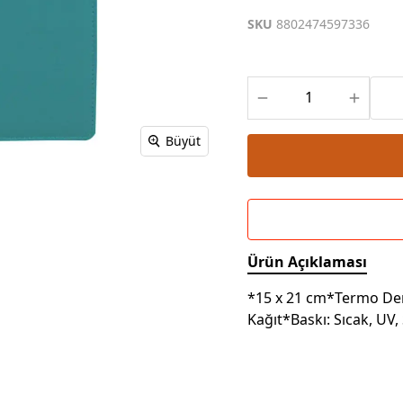
Powerbank Defter
Baskılı Masa Örtüsü
SKU
8802474597336
Wireless Masa Lambası
Büyüt
Ürün Açıklaması
*15 x 21 cm*Termo Der
Kağıt*Baskı: Sıcak, UV, 