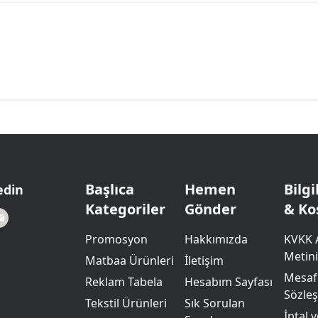
Başlıca
Hemen
Bilg
edin
Kategoriler
Gönder
& Ko
Promosyon
Hakkımızda
KVKK 
Metini
Matbaa Ürünleri
İletişim
Mesafe
Reklam Tabela
Hesabım Sayfası
Sözle
Tekstil Ürünleri
Sık Sorulan
İptal 