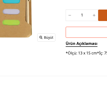
Powerbank Defter
Baskılı Masa Örtüsü
Wireless Masa Lambası
Büyüt
Ürün Açıklaması
*Ölçü: 13 x 15 cm*İç: 7