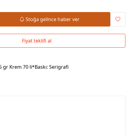
Okul Çantaları
Stoğa gelince haber ver
Fiyat teklifi al
5 gr Krem 70 li*Baskı: Serigrafi