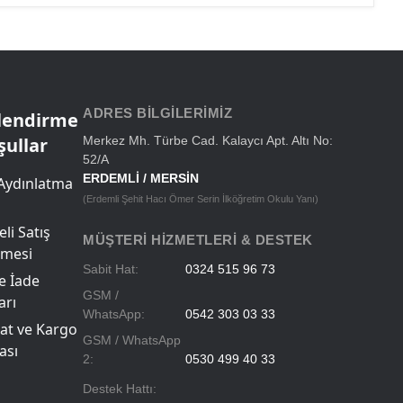
ADRES BILGILERIMIZ
ilendirme
şullar
Merkez Mh. Türbe Cad. Kalaycı Apt. Altı No:
52/A
ERDEMLİ / MERSİN
Aydınlatma
(Erdemli Şehit Hacı Ömer Serin İlköğretim Okulu Yanı)
li Satış
MÜŞTERI HIZMETLERI & DESTEK
şmesi
Sabit Hat:
0324 515 96 73
ve İade
GSM /
arı
WhatsApp:
0542 303 03 33
at ve Kargo
GSM / WhatsApp
ası
2:
0530 499 40 33
Destek Hattı: