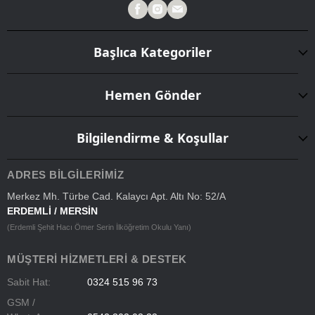
Başlıca Kategoriler
Hemen Gönder
Bilgilendirme & Koşullar
ADRES BILGILERIMIZ
Merkez Mh. Türbe Cad. Kalaycı Apt. Altı No: 52/A
ERDEMLİ / MERSİN
(Erdemli Şehit Hacı Ömer Serin İlköğretim Okulu Yanı)
MÜŞTERI HIZMETLERI & DESTEK
Sabit Hat:
0324 515 96 73
GSM /