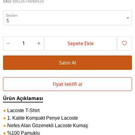
SKU
8802474848926
Beden
Sepete Ekle
Satın Al
Fiyat teklifi al
Ürün Açıklaması
●
Lacoste T-Shirt
●
1. Kalite Kompakt Penye Lacoste
●
Nefes Alan Gözenekli Lacoste Kumaş
●
%100 Pamuklu