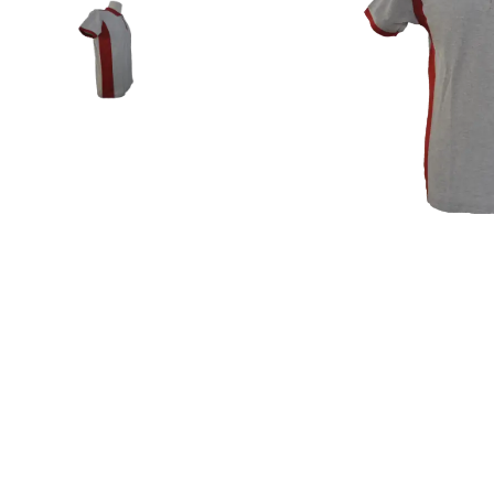
Roller Kalemler
Scrikss Kalemler