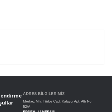
ADRES BILGILERIMIZ
ilendirme
şullar
Merkez Mh. Türbe Cad. Kalaycı Apt. Altı No:
52/A
ERDEMLİ / MERSİN