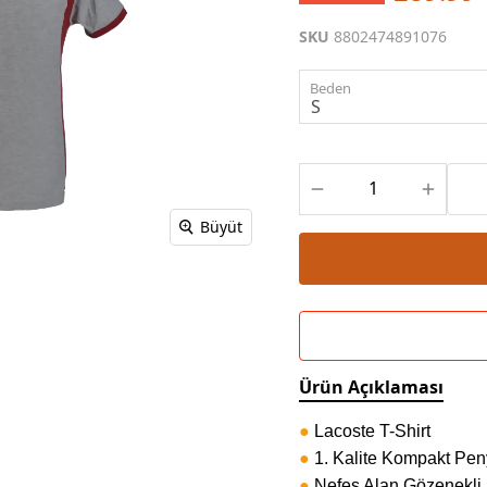
Powerbank Defter
Baskılı Masa Örtüsü
SKU
8802474891076
Wireless Masa Lambası
Beden
Büyüt
Ürün Açıklaması
●
Lacoste T-Shirt
●
1. Kalite Kompakt Pe
●
Nefes Alan Gözenekli