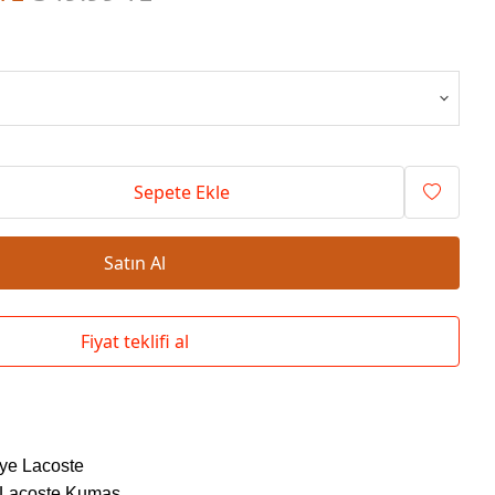
Okul Çantaları
Sepete Ekle
Satın Al
Fiyat teklifi al
nye Lacoste
 Lacoste Kumaş