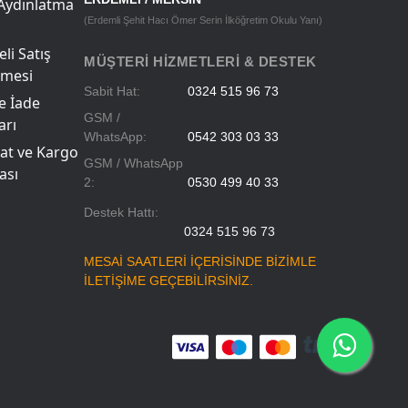
Aydınlatma
(Erdemli Şehit Hacı Ömer Serin İlköğretim Okulu Yanı)
li Satış
MÜŞTERI HIZMETLERI & DESTEK
şmesi
Sabit Hat:
0324 515 96 73
ve İade
GSM /
arı
WhatsApp:
0542 303 03 33
at ve Kargo
GSM / WhatsApp
ası
2:
0530 499 40 33
Destek Hattı:
0324 515 96 73
MESAİ SAATLERİ İÇERİSİNDE BİZİMLE
İLETİŞİME GEÇEBİLİRSİNİZ.