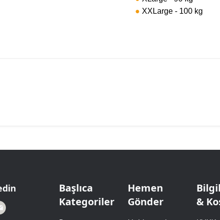
●
XXLarge - 100 kg
Başlıca
Hemen
Bilg
edin
Kategoriler
Gönder
& Ko