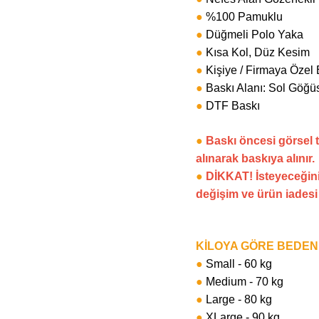
●
%100 Pamuklu
●
Düğmeli Polo Yaka
●
Kısa Kol, Düz Kesim
●
Kişiye / Firmaya Özel 
●
Baskı Alanı: Sol Göğüs
●
DTF Baskı
●
Baskı öncesi görsel 
alınarak baskıya alınır.
●
DİKKAT! İsteyeceğini
değişim ve ürün iades
KİLOYA GÖRE BEDE
●
Small - 60 kg
●
Medium - 70 kg
●
Large - 80 kg
●
XLarge - 90 kg