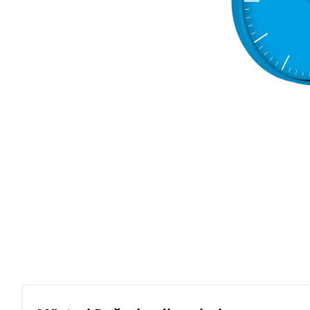
Roller Kalemler
Scrikss Kalemler