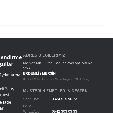
ADRES BILGILERIMIZ
ilendirme
şullar
Merkez Mh. Türbe Cad. Kalaycı Apt. Altı No:
52/A
ERDEMLİ / MERSİN
Aydınlatma
(Erdemli Şehit Hacı Ömer Serin İlköğretim Okulu Yanı)
li Satış
MÜŞTERI HIZMETLERI & DESTEK
şmesi
Sabit Hat:
0324 515 96 73
ve İade
GSM /
arı
WhatsApp:
0542 303 03 33