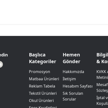
Başlıca
Hemen
Bilg
edin
Kategoriler
Gönder
& Ko
Promosyon
Hakkımızda
KVKK 
Metini
Matbaa Ürünleri
İletişim
Mesafe
Reklam Tabela
Hesabım Sayfası
Sözle
Tekstil Ürünleri
Sık Sorulan
İptal 
Sorular
Okul Ürünleri
Koşull
Spor Kıyafetleri