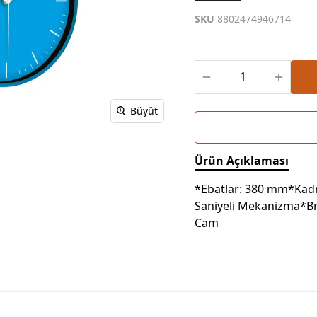
Powerbank Defter
Baskılı Masa Örtüsü
SKU
8802474946714
Wireless Masa Lambası
Büyüt
Ürün Açıklaması
*Ebatlar: 380 mm*Kadr
Saniyeli Mekanizma*Br
Cam