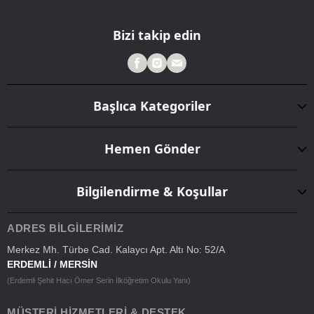
Bizi takip edin
Başlıca Kategoriler
Hemen Gönder
Bilgilendirme & Koşullar
ADRES BILGILERIMIZ
Merkez Mh. Türbe Cad. Kalaycı Apt. Altı No: 52/A
ERDEMLİ / MERSİN
(Erdemli Şehit Hacı Ömer Serin İlköğretim Okulu Yanı)
MÜŞTERI HIZMETLERI & DESTEK