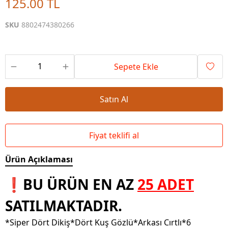
125.00 TL
SKU
8802474380266
Sepete Ekle
Satın Al
Fiyat teklifi al
Ürün Açıklaması
❗BU ÜRÜN EN AZ
25 ADET
SATILMAKTADIR.
*Siper Dört Dikiş*Dört Kuş Gözlü*Arkası Cırtlı*6