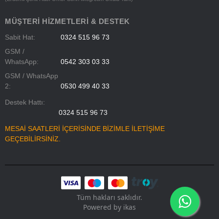
MÜŞTERI HIZMETLERI & DESTEK
Sabit Hat:
0324 515 96 73
GSM /
WhatsApp:
0542 303 03 33
GSM / WhatsApp
2:
0530 499 40 33
Destek Hattı:
0324 515 96 73
MESAİ SAATLERİ İÇERİSİNDE BİZİMLE İLETİŞİME
GEÇEBİLİRSİNİZ.
Tüm hakları saklıdır.
Powered by
ikas