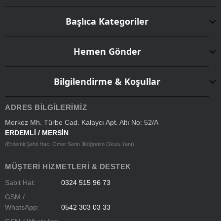
Başlıca Kategoriler
Hemen Gönder
Bilgilendirme & Koşullar
ADRES BILGILERIMIZ
Merkez Mh. Türbe Cad. Kalaycı Apt. Altı No: 52/A
ERDEMLİ / MERSİN
(Erdemli Şehit Hacı Ömer Serin İlköğretim Okulu Yanı)
MÜŞTERI HIZMETLERI & DESTEK
Sabit Hat:
0324 515 96 73
GSM /
WhatsApp:
0542 303 03 33