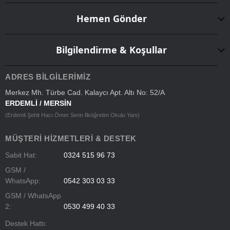
Hemen Gönder
Bilgilendirme & Koşullar
ADRES BILGILERIMIZ
Merkez Mh. Türbe Cad. Kalaycı Apt. Altı No: 52/A
ERDEMLİ / MERSİN
(Erdemli Şehit Hacı Ömer Serin İlköğretim Okulu Yanı)
MÜŞTERI HIZMETLERI & DESTEK
Sabit Hat:
0324 515 96 73
GSM /
WhatsApp:
0542 303 03 33
GSM / WhatsApp
2:
0530 499 40 33
Destek Hattı: