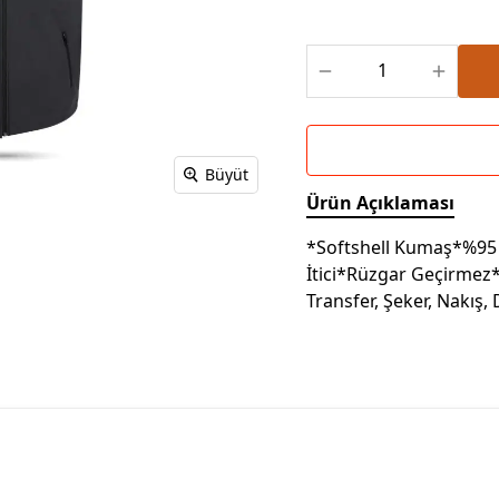
Powerbank Defter
Baskılı Masa Örtüsü
Wireless Masa Lambası
Büyüt
Ürün Açıklaması
*Softshell Kumaş*%95 
İtici*Rüzgar Geçirmez*
Transfer, Şeker, Nakış,