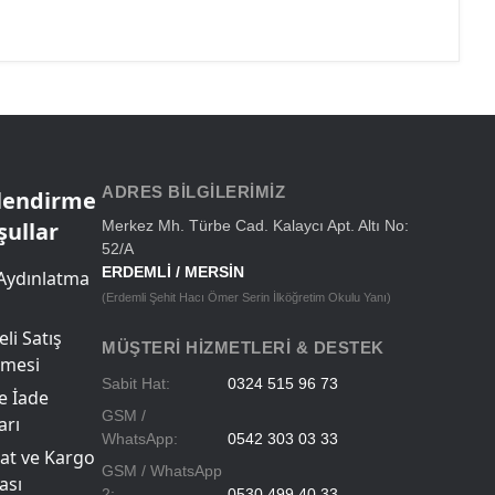
ADRES BILGILERIMIZ
ilendirme
şullar
Merkez Mh. Türbe Cad. Kalaycı Apt. Altı No:
52/A
ERDEMLİ / MERSİN
Aydınlatma
(Erdemli Şehit Hacı Ömer Serin İlköğretim Okulu Yanı)
li Satış
MÜŞTERI HIZMETLERI & DESTEK
şmesi
Sabit Hat:
0324 515 96 73
ve İade
GSM /
arı
WhatsApp:
0542 303 03 33
at ve Kargo
GSM / WhatsApp
ası
2:
0530 499 40 33