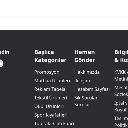
Başlıca
Hemen
Bilg
edin
Kategoriler
Gönder
& Ko
Promosyon
Hakkımızda
KVKK 
Metini
Matbaa Ürünleri
İletişim
Mesafe
Reklam Tabela
Hesabım Sayfası
Sözle
Tekstil Ürünleri
Sık Sorulan
İptal 
Sorular
Okul Ürünleri
Koşull
Spor Kıyafetleri
Teslim
Tübitak Bilim Fuarı
Politik