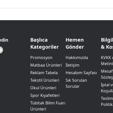
Başlıca
Hemen
Bilg
edin
Kategoriler
Gönder
& Ko
Promosyon
Hakkımızda
KVKK 
Metini
Matbaa Ürünleri
İletişim
Mesafe
Reklam Tabela
Hesabım Sayfası
Sözle
Tekstil Ürünleri
Sık Sorulan
İptal 
Sorular
Okul Ürünleri
Koşull
Spor Kıyafetleri
Teslim
Tübitak Bilim Fuarı
Politik
Ürünleri