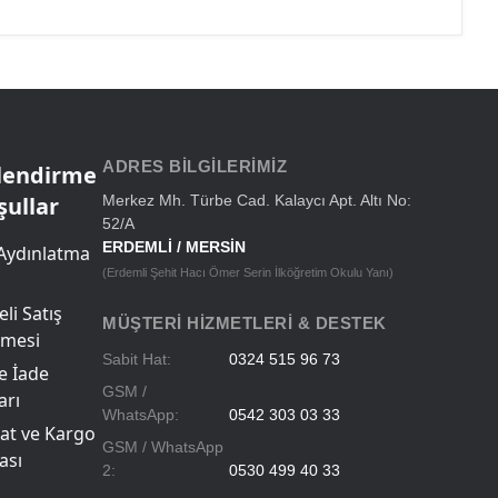
ADRES BILGILERIMIZ
ilendirme
şullar
Merkez Mh. Türbe Cad. Kalaycı Apt. Altı No:
52/A
ERDEMLİ / MERSİN
Aydınlatma
(Erdemli Şehit Hacı Ömer Serin İlköğretim Okulu Yanı)
li Satış
MÜŞTERI HIZMETLERI & DESTEK
şmesi
Sabit Hat:
0324 515 96 73
ve İade
GSM /
arı
WhatsApp:
0542 303 03 33
at ve Kargo
GSM / WhatsApp
ası
2:
0530 499 40 33