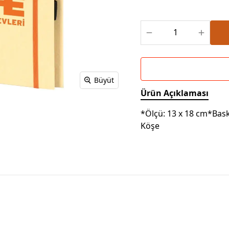
Powerbank Defter
Baskılı Masa Örtüsü
Wireless Masa Lambası
Büyüt
Ürün Açıklaması
*Ölçü: 13 x 18 cm*Baskı
Köşe