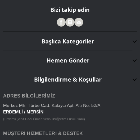
Bizi takip edin
Başlıca Kategoriler
Hemen Gönder
Bilgilendirme & Koşullar
ADRES BILGILERIMIZ
Merkez Mh. Türbe Cad. Kalaycı Apt. Altı No: 52/A
ERDEMLİ / MERSİN
(Erdemli Şehit Hacı Ömer Serin İlköğretim Okulu Yanı)
MÜŞTERI HIZMETLERI & DESTEK