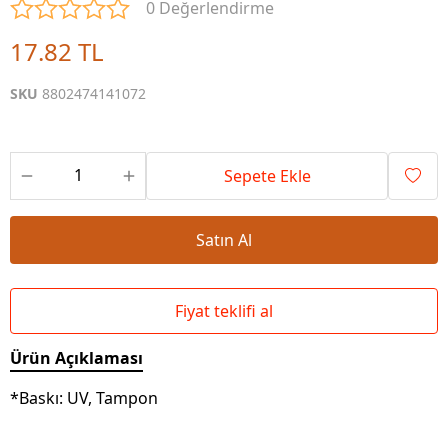
0 Değerlendirme
17.82 TL
SKU
8802474141072
Sepete Ekle
Satın Al
Fiyat teklifi al
Ürün Açıklaması
*Baskı: UV, Tampon