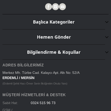
Başlıca Kategoriler
Hemen Gönder
Bilgilendirme & Koşullar
ADRES BILGILERIMIZ
Merkez Mh. Türbe Cad. Kalaycı Apt. Altı No: 52/A
ERDEMLİ / MERSİN
(Erdemli Şehit Hacı Ömer Serin İlköğretim Okulu Yanı)
MÜŞTERI HIZMETLERI & DESTEK
Sabit Hat:
0324 515 96 73
GSM /