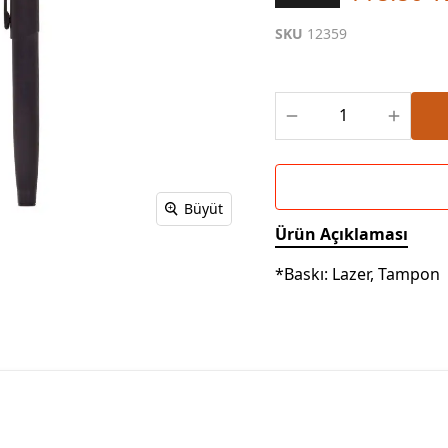
Powerbank Defter
Baskılı Masa Örtüsü
SKU
12359
Wireless Masa Lambası
Büyüt
Ürün Açıklaması
*Baskı: Lazer, Tampon