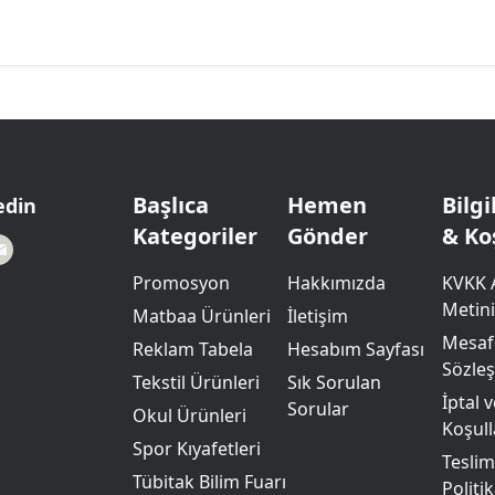
Başlıca
Hemen
Bilg
edin
Kategoriler
Gönder
& Ko
Promosyon
Hakkımızda
KVKK 
Metini
Matbaa Ürünleri
İletişim
Mesafe
Reklam Tabela
Hesabım Sayfası
Sözle
Tekstil Ürünleri
Sık Sorulan
İptal 
Sorular
Okul Ürünleri
Koşull
Spor Kıyafetleri
Teslim
Tübitak Bilim Fuarı
Politik