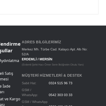
ADRES BILGILERIMIZ
ilendirme
şullar
Merkez Mh. Türbe Cad. Kalaycı Apt. Altı No:
52/A
ERDEMLİ / MERSİN
Aydınlatma
(Erdemli Şehit Hacı Ömer Serin İlköğretim Okulu Yanı)
li Satış
MÜŞTERI HIZMETLERI & DESTEK
şmesi
Sabit Hat:
0324 515 96 73
ve İade
GSM /
arı
WhatsApp:
0542 303 03 33
at ve Kargo
GSM / WhatsApp
ası