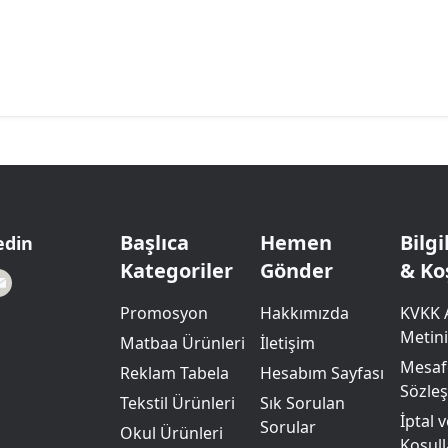
Başlıca
Hemen
Bilg
edin
Kategoriler
Gönder
& Ko
Promosyon
Hakkımızda
KVKK 
Metini
Matbaa Ürünleri
İletişim
Mesafe
Reklam Tabela
Hesabım Sayfası
Sözle
Tekstil Ürünleri
Sık Sorulan
İptal 
Sorular
Okul Ürünleri
Koşull