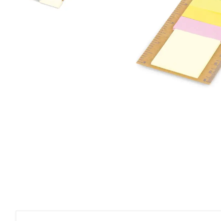
Roller Kalemler
Scrikss Kalemler