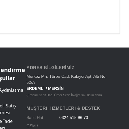
ADRES BILGILERIMIZ
ilendirme
şullar
Merkez Mh. Türbe Cad. Kalaycı Apt. Altı No:
52/A
ERDEMLİ / MERSİN
Aydınlatma
(Erdemli Şehit Hacı Ömer Serin İlköğretim Okulu Yanı)
li Satış
MÜŞTERI HIZMETLERI & DESTEK
şmesi
Sabit Hat:
0324 515 96 73
ve İade
GSM /
arı