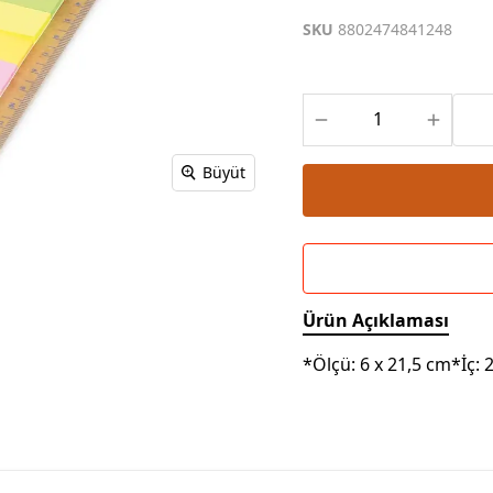
Powerbank Defter
Baskılı Masa Örtüsü
SKU
8802474841248
Wireless Masa Lambası
Büyüt
Ürün Açıklaması
*Ölçü: 6 x 21,5 cm*İç: 