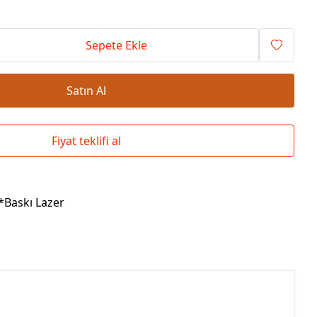
Okul Çantaları
Sepete Ekle
Satın Al
Fiyat teklifi al
k*Baskı Lazer