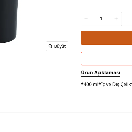
Powerbank Defter
Baskılı Masa Örtüsü
Wireless Masa Lambası
Büyüt
Ürün Açıklaması
*400 ml*İç ve Dış Çeli