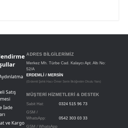
ADRES BILGILERIMIZ
ilendirme
şullar
Merkez Mh. Türbe Cad. Kalaycı Apt. Altı No:
52/A
ERDEMLİ / MERSİN
Aydınlatma
(Erdemli Şehit Hacı Ömer Serin İlköğretim Okulu Yanı)
li Satış
MÜŞTERI HIZMETLERI & DESTEK
şmesi
Sabit Hat:
0324 515 96 73
ve İade
GSM /
arı
WhatsApp:
0542 303 03 33
at ve Kargo
GSM / WhatsApp