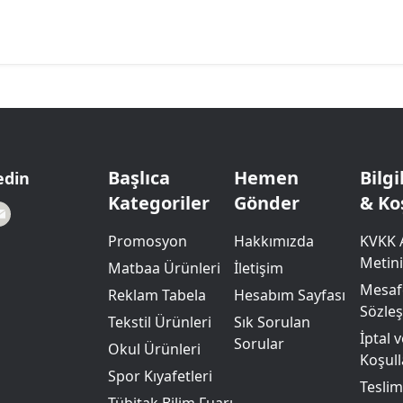
Başlıca
Hemen
Bilg
edin
Kategoriler
Gönder
& Ko
Promosyon
Hakkımızda
KVKK 
Metini
Matbaa Ürünleri
İletişim
Mesafe
Reklam Tabela
Hesabım Sayfası
Sözle
Tekstil Ürünleri
Sık Sorulan
İptal 
Sorular
Okul Ürünleri
Koşull
Spor Kıyafetleri
Teslim