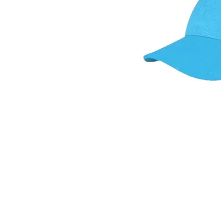
Roller Kalemler
Scrikss Kalemler