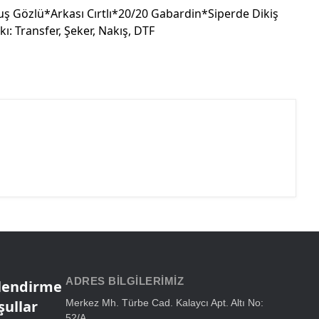
ş Gözlü*Arkası Cırtlı*20/20 Gabardin*Siperde Dikiş
 Transfer, Şeker, Nakış, DTF
ADRES BILGILERIMIZ
ilendirme
şullar
Merkez Mh. Türbe Cad. Kalaycı Apt. Altı No:
52/A