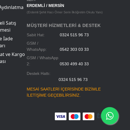
ERDEMLİ / MERSİN
Aydınlatma
(Erdemli Şehit Hacı Ömer Serin İlköğretim Okulu Yanı)
li Satış
MÜŞTERI HIZMETLERI & DESTEK
şmesi
Sabit Hat:
0324 515 96 73
ve İade
GSM /
arı
WhatsApp:
0542 303 03 33
at ve Kargo
GSM / WhatsApp
ası
2:
0530 499 40 33
Destek Hattı:
0324 515 96 73
MESAİ SAATLERİ İÇERİSİNDE BİZİMLE
İLETİŞİME GEÇEBİLİRSİNİZ.