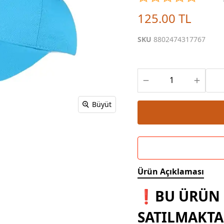
Powerbank Defter
Baskılı Masa Örtüsü
125.00 TL
Wireless Masa Lambası
SKU
8802474317767
Büyüt
Ürün Açıklaması
❗BU ÜRÜN 
SATILMAKTA