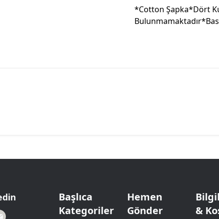
*Cotton Şapka*Dört Ku
Bulunmamaktadır*Baskı:
Başlıca
Hemen
Bilg
edin
Kategoriler
Gönder
& Ko