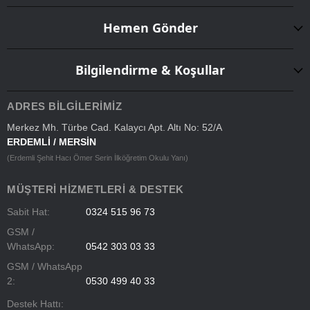
Hemen Gönder
Bilgilendirme & Koşullar
ADRES BILGILERIMIZ
Merkez Mh. Türbe Cad. Kalaycı Apt. Altı No: 52/A
ERDEMLİ / MERSİN
(Erdemli Şehit Hacı Ömer Serin İlköğretim Okulu Yanı)
MÜŞTERI HIZMETLERI & DESTEK
Sabit Hat:
0324 515 96 73
GSM /
WhatsApp:
0542 303 03 33
GSM / WhatsApp
2:
0530 499 40 33
Destek Hattı: