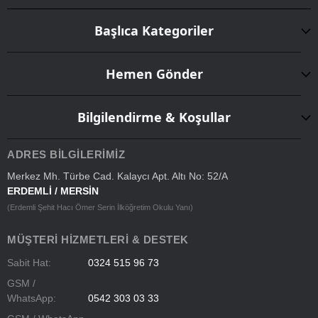
Başlıca Kategoriler
Hemen Gönder
Bilgilendirme & Koşullar
ADRES BILGILERIMIZ
Merkez Mh. Türbe Cad. Kalaycı Apt. Altı No: 52/A
ERDEMLİ / MERSİN
(Erdemli Şehit Hacı Ömer Serin İlköğretim Okulu Yanı)
MÜŞTERI HIZMETLERI & DESTEK
Sabit Hat:
0324 515 96 73
GSM /
WhatsApp:
0542 303 03 33