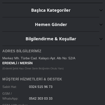
Başlıca Kategoriler
Hemen Gönder
Bilgilendirme & Koşullar
ADRES BILGILERIMIZ
Merkez Mh. Türbe Cad. Kalaycı Apt. Altı No: 52/A
ERDEMLİ / MERSİN
(Erdemli Şehit Hacı Ömer Serin İlköğretim Okulu Yanı)
MÜŞTERI HIZMETLERI & DESTEK
Sabit Hat:
0324 515 96 73
GSM /
WhatsApp:
0542 303 03 33