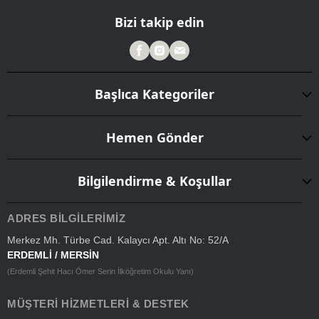
Bizi takip edin
Başlıca Kategoriler
Hemen Gönder
Bilgilendirme & Koşullar
ADRES BILGILERIMIZ
Merkez Mh. Türbe Cad. Kalaycı Apt. Altı No: 52/A
ERDEMLİ / MERSİN
(Erdemli Şehit Hacı Ömer Serin İlköğretim Okulu Yanı)
MÜŞTERI HIZMETLERI & DESTEK