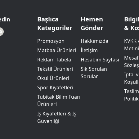
Powerbank Defter
Baskılı Masa Örtüsü
Wireless Masa Lambası
Başlıca
Hemen
Bilg
edin
Kategoriler
Gönder
& Ko
Promosyon
Hakkımızda
KVKK 
Metini
Matbaa Ürünleri
İletişim
Mesafe
Reklam Tabela
Hesabım Sayfası
Sözle
Tekstil Ürünleri
Sık Sorulan
İptal 
Sorular
Okul Ürünleri
Koşull
Spor Kıyafetleri
Teslim
Tübitak Bilim Fuarı
Politik
Ürünleri
İş Kıyafetleri & İş
Güvenliği