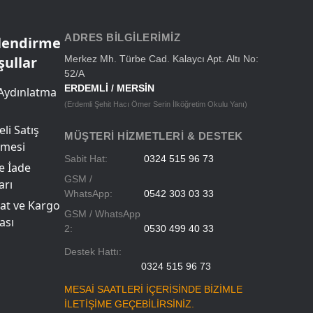
Okul Çantaları
ADRES BILGILERIMIZ
ilendirme
şullar
Merkez Mh. Türbe Cad. Kalaycı Apt. Altı No:
52/A
ERDEMLİ / MERSİN
Aydınlatma
(Erdemli Şehit Hacı Ömer Serin İlköğretim Okulu Yanı)
li Satış
MÜŞTERI HIZMETLERI & DESTEK
şmesi
Sabit Hat:
0324 515 96 73
ve İade
GSM /
arı
WhatsApp:
0542 303 03 33
at ve Kargo
GSM / WhatsApp
ası
2:
0530 499 40 33
Destek Hattı:
0324 515 96 73
MESAİ SAATLERİ İÇERİSİNDE BİZİMLE
İLETİŞİME GEÇEBİLİRSİNİZ.