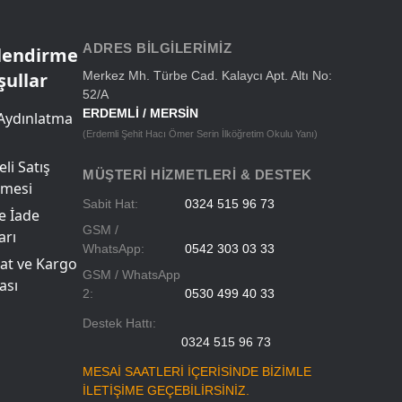
Okul Çantaları
ADRES BILGILERIMIZ
ilendirme
şullar
Merkez Mh. Türbe Cad. Kalaycı Apt. Altı No:
52/A
ERDEMLİ / MERSİN
Aydınlatma
(Erdemli Şehit Hacı Ömer Serin İlköğretim Okulu Yanı)
li Satış
MÜŞTERI HIZMETLERI & DESTEK
şmesi
Sabit Hat:
0324 515 96 73
ve İade
GSM /
arı
WhatsApp:
0542 303 03 33
at ve Kargo
GSM / WhatsApp
ası
2:
0530 499 40 33
Destek Hattı:
0324 515 96 73
MESAİ SAATLERİ İÇERİSİNDE BİZİMLE
İLETİŞİME GEÇEBİLİRSİNİZ.