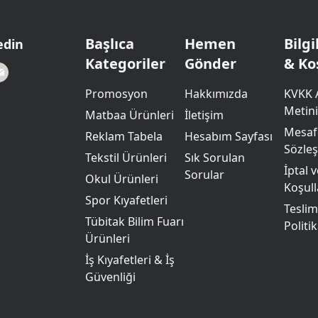
Powerbank Defter
Baskılı Masa Örtüsü
Wireless Masa Lambası
Başlıca
Hemen
Bilg
edin
Kategoriler
Gönder
& Ko
Promosyon
Hakkımızda
KVKK 
Metini
Matbaa Ürünleri
İletişim
Mesafe
Reklam Tabela
Hesabım Sayfası
Sözle
Tekstil Ürünleri
Sık Sorulan
İptal 
Sorular
Okul Ürünleri
Koşull
Spor Kıyafetleri
Teslim
Tübitak Bilim Fuarı
Politik
Ürünleri
İş Kıyafetleri & İş
Güvenliği