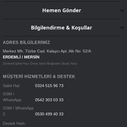
Hemen Gönder
Bilgilendirme & Koşullar
ADRES BILGILERIMIZ
Merkez Mh. Türbe Cad. Kalaycı Apt. Altı No: 52/A
ERDEMLİ / MERSİN
(Erdemli Şehit Hacı Ömer Serin İlköğretim Okulu Yanı)
MÜŞTERI HIZMETLERI & DESTEK
Sabit Hat:
0324 515 96 73
GSM /
WhatsApp:
0542 303 03 33
GSM / WhatsApp
2:
0530 499 40 33
Destek Hattı: