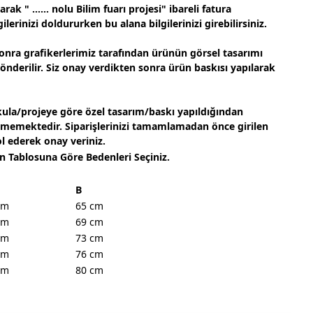
ak " ...... nolu Bilim fuarı projesi" ibareli fatura
ilerinizi doldururken bu alana bilgilerinizi girebilirsiniz.
onra grafikerlerimiz tarafından ürünün görsel tasarımı
gönderilir. Siz onay verdikten sonra ürün baskısı yapılarak
ula/projeye göre özel tasarım/baskı yapıldığından
lmemektedir. Siparişlerinizi tamamlamadan önce girilen
ol ederek onay veriniz.
n Tablosuna Göre Bedenleri Seçiniz.
B
cm
65 cm
cm
69 cm
cm
73 cm
cm
76 cm
cm
80 cm