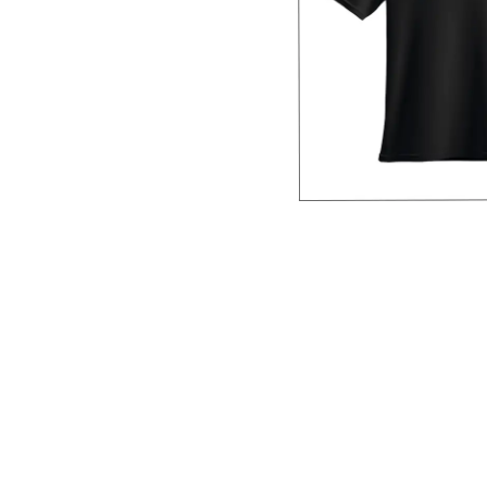
Roller Kalemler
Scrikss Kalemler