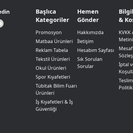
Başlıca
Hemen
Bilg
edin
Kategoriler
Gönder
& Ko
Promosyon
Hakkımızda
KVKK 
Metini
Matbaa Ürünleri
İletişim
Mesafe
Reklam Tabela
Hesabım Sayfası
Sözle
Tekstil Ürünleri
Sık Sorulan
İptal 
Sorular
Okul Ürünleri
Koşull
Spor Kıyafetleri
Teslim
Tübitak Bilim Fuarı
Politik
Ürünleri
İş Kıyafetleri & İş
Güvenliği