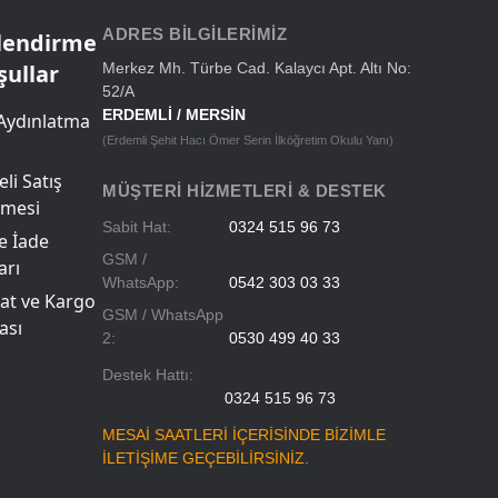
ADRES BILGILERIMIZ
ilendirme
şullar
Merkez Mh. Türbe Cad. Kalaycı Apt. Altı No:
52/A
ERDEMLİ / MERSİN
Aydınlatma
(Erdemli Şehit Hacı Ömer Serin İlköğretim Okulu Yanı)
li Satış
MÜŞTERI HIZMETLERI & DESTEK
şmesi
Sabit Hat:
0324 515 96 73
ve İade
GSM /
arı
WhatsApp:
0542 303 03 33
at ve Kargo
GSM / WhatsApp
ası
2:
0530 499 40 33
Destek Hattı:
0324 515 96 73
MESAİ SAATLERİ İÇERİSİNDE BİZİMLE
İLETİŞİME GEÇEBİLİRSİNİZ.