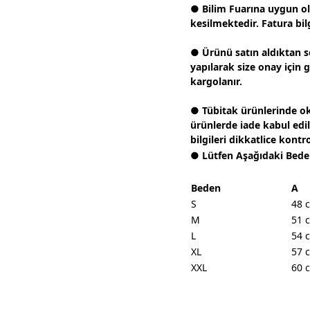
● Bilim Fuarına uygun olar
kesilmektedir. Fatura bilg
● Ürünü satın aldıktan s
yapılarak size onay için 
kargolanır.
● Tübitak ürünlerinde ok
ürünlerde iade kabul edi
bilgileri dikkatlice kontr
● Lütfen Aşağıdaki Bede
Beden
A
S
48 
M
51 
L
54 
XL
57 
XXL
60 