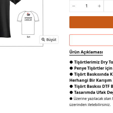
Powerbank Defter
Baskılı Masa Örtüsü
Wireless Masa Lambası
Büyüt
Ürün Açıklaması
● Tişörtlerimiz Dry 
● Penye Tişörtler için
● Tişört Baskısında 
Herhangi Bir Karışım
● Tişört Baskısı DTF 
● Tasarımda Ufak Deği
● Üzerine yazılacak olan 
üzerinden iletebilirsiniz.