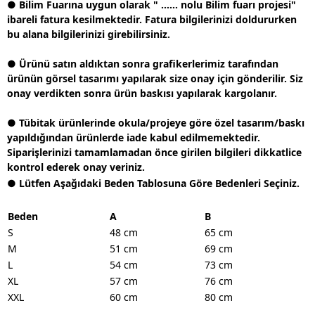
● Bilim Fuarına uygun olarak " ...... nolu Bilim fuarı projesi"
ibareli fatura kesilmektedir. Fatura bilgilerinizi doldururken
bu alana bilgilerinizi girebilirsiniz.
● Ürünü satın aldıktan sonra grafikerlerimiz tarafından
ürünün görsel tasarımı yapılarak size onay için gönderilir. Siz
onay verdikten sonra ürün baskısı yapılarak kargolanır.
● Tübitak ürünlerinde okula/projeye göre özel tasarım/baskı
yapıldığından ürünlerde iade kabul edilmemektedir.
Siparişlerinizi tamamlamadan önce girilen bilgileri dikkatlice
kontrol ederek onay veriniz.
● Lütfen Aşağıdaki Beden Tablosuna Göre Bedenleri Seçiniz.
Beden
A
B
S
48 cm
65 cm
M
51 cm
69 cm
L
54 cm
73 cm
XL
57 cm
76 cm
XXL
60 cm
80 cm