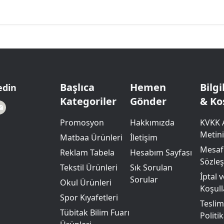
Başlıca
Hemen
Bilg
edin
Kategoriler
Gönder
& Ko
Promosyon
Hakkımızda
KVKK 
Metini
Matbaa Ürünleri
İletişim
Mesafe
Reklam Tabela
Hesabım Sayfası
Sözle
Tekstil Ürünleri
Sık Sorulan
İptal 
Sorular
Okul Ürünleri
Koşull
Spor Kıyafetleri
Teslim
Tübitak Bilim Fuarı
Politik