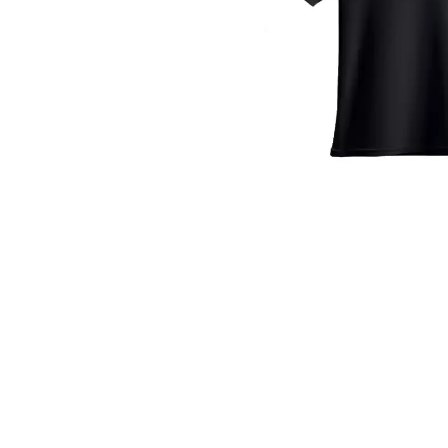
Roller Kalemler
Scrikss Kalemler