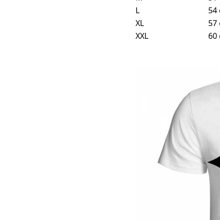
L
54
XL
57
XXL
60