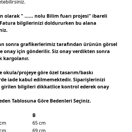
ebilirsiniz.
olarak " ...... nolu Bilim fuarı projesi" ibareli
 Fatura bilgilerinizi doldururken bu alana
niz.
an sonra grafikerlerimiz tarafından ürünün görsel
e onay için gönderilir. Siz onay verdikten sonra
k kargolanır.
e okula/projeye göre özel tasarım/baskı
de iade kabul edilmemektedir. Siparişlerinizi
ilen bilgileri dikkatlice kontrol ederek onay
eden Tablosuna Göre Bedenleri Seçiniz.
B
 cm
65 cm
 cm
69 cm