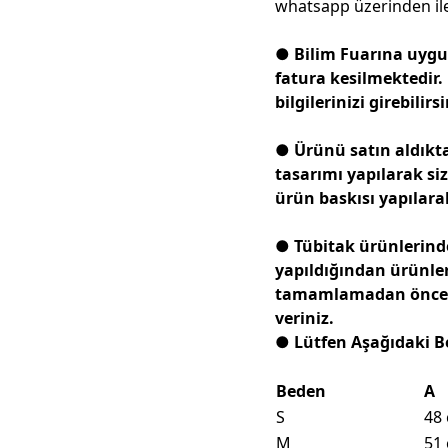
whatsapp üzerinden ilet
● Bilim Fuarına uygun 
fatura kesilmektedir.
bilgilerinizi girebilirsi
● Ürünü satın aldıkt
tasarımı yapılarak siz
ürün baskısı yapılara
● Tübitak ürünlerind
yapıldığından ürünler
tamamlamadan önce gir
veriniz.
● Lütfen Aşağıdaki B
Beden
A
S
48
M
51