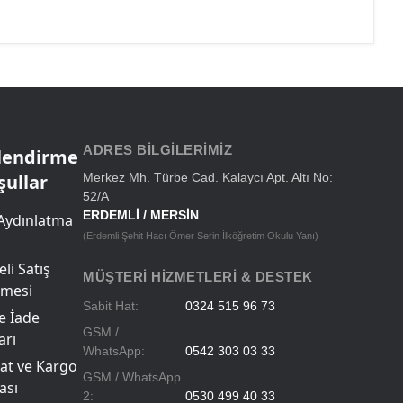
ADRES BILGILERIMIZ
ilendirme
şullar
Merkez Mh. Türbe Cad. Kalaycı Apt. Altı No:
52/A
ERDEMLİ / MERSİN
Aydınlatma
(Erdemli Şehit Hacı Ömer Serin İlköğretim Okulu Yanı)
li Satış
MÜŞTERI HIZMETLERI & DESTEK
şmesi
Sabit Hat:
0324 515 96 73
ve İade
GSM /
arı
WhatsApp:
0542 303 03 33
at ve Kargo
GSM / WhatsApp
ası
2:
0530 499 40 33