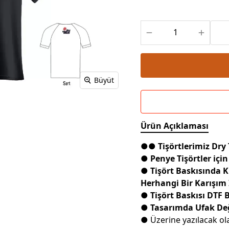
Powerbank Defter
Baskılı Masa Örtüsü
Wireless Masa Lambası
Büyüt
Ürün Açıklaması
●● Tişörtlerimiz Dry
● Penye Tişörtler için
● Tişört Baskısında 
Herhangi Bir Karışım
● Tişört Baskısı DTF 
● Tasarımda Ufak Deği
● Üzerine yazılacak ola