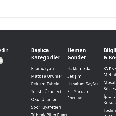
Başlıca
Hemen
Bilg
edin
Kategoriler
Gönder
& Ko
Promosyon
Hakkımızda
KVKK 
Metini
Matbaa Ürünleri
İletişim
Mesafe
Reklam Tabela
Hesabım Sayfası
Sözle
Tekstil Ürünleri
Sık Sorulan
İptal 
Sorular
Okul Ürünleri
Koşull
Spor Kıyafetleri
Teslim
Tübitak Bilim Fuarı