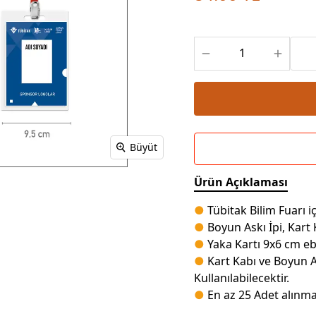
Powerbank Defter
Baskılı Masa Örtüsü
Wireless Masa Lambası
Büyüt
Ürün Açıklaması
●
Tübitak Bilim Fuarı i
●
Boyun Askı İpi, Kart
●
Yaka Kartı 9x6 cm eb
●
Kart Kabı ve Boyun 
Kullanılabilecektir.
●
En az 25 Adet alınma