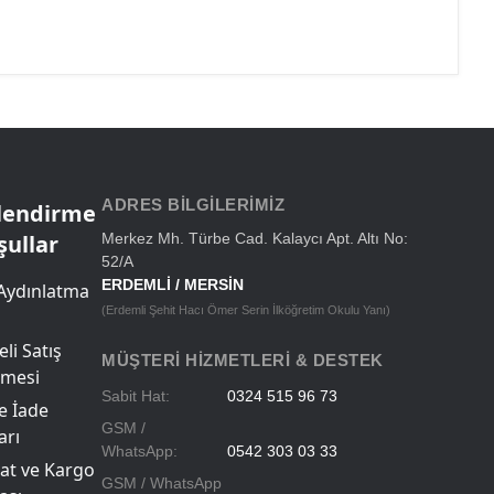
ADRES BILGILERIMIZ
ilendirme
şullar
Merkez Mh. Türbe Cad. Kalaycı Apt. Altı No:
52/A
ERDEMLİ / MERSİN
Aydınlatma
(Erdemli Şehit Hacı Ömer Serin İlköğretim Okulu Yanı)
li Satış
MÜŞTERI HIZMETLERI & DESTEK
şmesi
Sabit Hat:
0324 515 96 73
ve İade
GSM /
arı
WhatsApp:
0542 303 03 33
at ve Kargo
GSM / WhatsApp