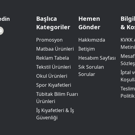
Powerbank Defter
Baskılı Masa Örtüsü
Wireless Masa Lambası
Başlıca
Hemen
Bilg
edin
Kategoriler
Gönder
& Ko
Promosyon
Hakkımızda
KVKK 
Metini
Matbaa Ürünleri
İletişim
Mesafe
Reklam Tabela
Hesabım Sayfası
Sözle
Tekstil Ürünleri
Sık Sorulan
İptal 
Sorular
Okul Ürünleri
Koşull
Spor Kıyafetleri
Teslim
Tübitak Bilim Fuarı
Politik
Ürünleri
İş Kıyafetleri & İş
Güvenliği