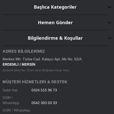
Başlıca Kategoriler
Hemen Gönder
Bilgilendirme & Koşullar
ADRES BILGILERIMIZ
Merkez Mh. Türbe Cad. Kalaycı Apt. Altı No: 52/A
ERDEMLİ / MERSİN
(Erdemli Şehit Hacı Ömer Serin İlköğretim Okulu Yanı)
MÜŞTERI HIZMETLERI & DESTEK
Sabit Hat:
0324 515 96 73
GSM /
WhatsApp:
0542 303 03 33
GSM / WhatsApp