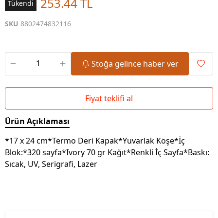
253.44 TL
Tükendi
SKU
8802474832116
Stoğa gelince haber ver
Fiyat teklifi al
Ürün Açıklaması
*17 x 24 cm*Termo Deri Kapak*Yuvarlak Köşe*İç
Blok:*320 sayfa*Ivory 70 gr Kağıt*Renkli İç Sayfa*Baskı:
Sıcak, UV, Serigrafi, Lazer