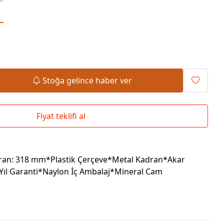
Okul Çantaları
L
Stoğa gelince haber ver
Fiyat teklifi al
ran: 318 mm*Plastik Çerçeve*Metal Kadran*Akar
Yıl Garanti*Naylon İç Ambalaj*Mineral Cam