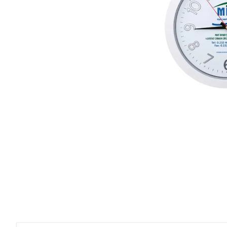
Roller Kalemler
Scrikss Kalemler