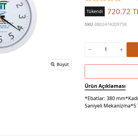
Powerbank Defter
Baskılı Masa Örtüsü
720.72 T
Tükendi
Wireless Masa Lambası
SKU
8802474209758
Büyüt
Ürün Açıklaması
*Ebatlar: 380 mm*Kad
Saniyeli Mekanizma*5 