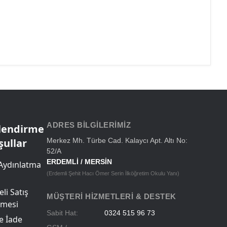
ADRES BILGILERIMIZ
ilendirme
şullar
Merkez Mh. Türbe Cad. Kalaycı Apt. Altı No:
52/A
ERDEMLİ / MERSİN
Aydınlatma
(Erdemli Şehit Hacı Ömer Serin İlköğretim Okulu Yanı)
li Satış
MÜŞTERI HIZMETLERI & DESTEK
şmesi
Sabit Hat:
0324 515 96 73
ve İade