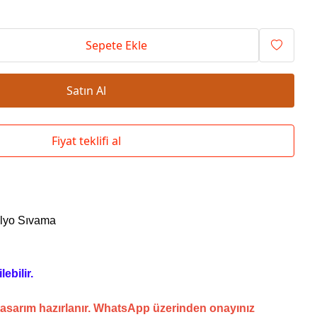
Okul Çantaları
Sepete Ekle
Satın Al
Fiyat teklifi al
lyo Sıvama
ebilir.
tasarım hazırlanır. WhatsApp üzerinden onayınız