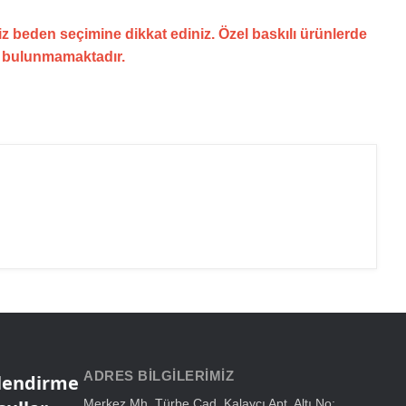
z beden seçimine dikkat ediniz. Özel baskılı ürünlerde
i bulunmamaktadır.
ADRES BILGILERIMIZ
ilendirme
Merkez Mh. Türbe Cad. Kalaycı Apt. Altı No: