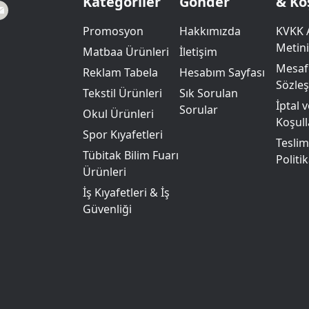
Kategoriler
Gönder
& Ko
Promosyon
Hakkımızda
KVKK 
Metini
Matbaa Ürünleri
İletişim
Mesafe
Reklam Tabela
Hesabım Sayfası
Sözle
Tekstil Ürünleri
Sık Sorulan
İptal 
Sorular
Okul Ürünleri
Koşull
Spor Kıyafetleri
Teslim
Tübitak Bilim Fuarı
Politik
Ürünleri
İş Kıyafetleri & İş
Güvenliği