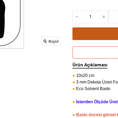
Powerbank Defter
Baskılı Masa Örtüsü
Wireless Masa Lambası
Büyüt
Ürün Açıklaması
●
10x20 cm
●
3 mm Dekota Üzeri Fo
●
Eco Solvent Baskı
●
İstenilen Ölçüde Üretil
●
Baskı öncesi görsel 