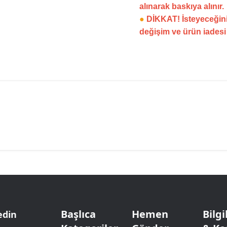
alınarak baskıya alınır.
●
DİKKAT! İsteyeceğini
değişim ve ürün iades
Başlıca
Hemen
Bilg
edin