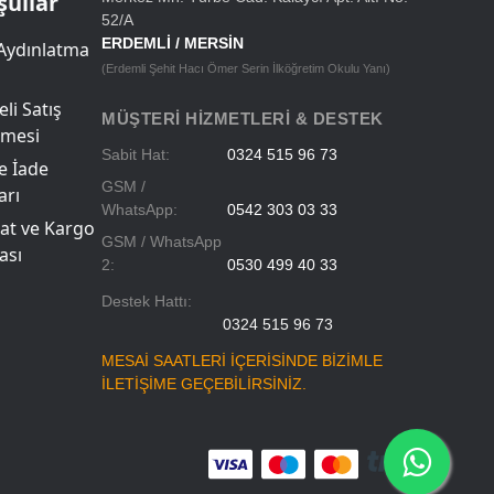
şullar
52/A
ERDEMLİ / MERSİN
Aydınlatma
(Erdemli Şehit Hacı Ömer Serin İlköğretim Okulu Yanı)
li Satış
MÜŞTERI HIZMETLERI & DESTEK
şmesi
Sabit Hat:
0324 515 96 73
ve İade
GSM /
arı
WhatsApp:
0542 303 03 33
at ve Kargo
GSM / WhatsApp
ası
2:
0530 499 40 33
Destek Hattı:
0324 515 96 73
MESAİ SAATLERİ İÇERİSİNDE BİZİMLE
İLETİŞİME GEÇEBİLİRSİNİZ.