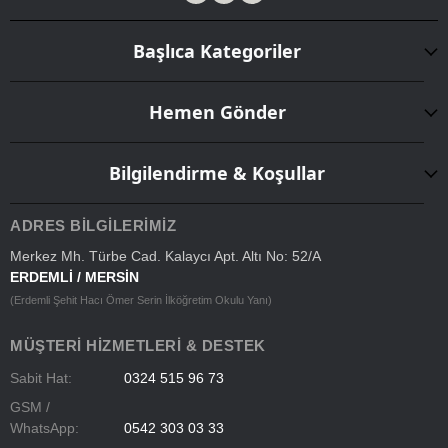
Başlıca Kategoriler
Hemen Gönder
Bilgilendirme & Koşullar
ADRES BILGILERIMIZ
Merkez Mh. Türbe Cad. Kalaycı Apt. Altı No: 52/A
ERDEMLİ / MERSİN
(Erdemli Şehit Hacı Ömer Serin İlköğretim Okulu Yanı)
MÜŞTERI HIZMETLERI & DESTEK
Sabit Hat:
0324 515 96 73
GSM /
WhatsApp:
0542 303 03 33