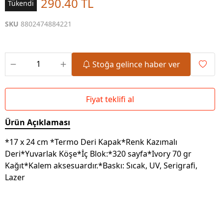
290.40 TL
Tükendi
SKU
8802474884221
Stoğa gelince haber ver
Fiyat teklifi al
Ürün Açıklaması
*17 x 24 cm *Termo Deri Kapak*Renk Kazımalı
Deri*Yuvarlak Köşe*İç Blok:*320 sayfa*Ivory 70 gr
Kağıt*Kalem aksesuardır.*Baskı: Sıcak, UV, Serigrafi,
Lazer