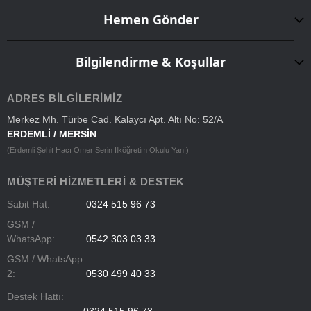
Hemen Gönder
Bilgilendirme & Koşullar
ADRES BILGILERIMIZ
Merkez Mh. Türbe Cad. Kalaycı Apt. Altı No: 52/A
ERDEMLİ / MERSİN
(Erdemli Şehit Hacı Ömer Serin İlköğretim Okulu Yanı)
MÜŞTERI HIZMETLERI & DESTEK
Sabit Hat:
0324 515 96 73
GSM /
WhatsApp:
0542 303 03 33
GSM / WhatsApp
2:
0530 499 40 33
Destek Hattı: