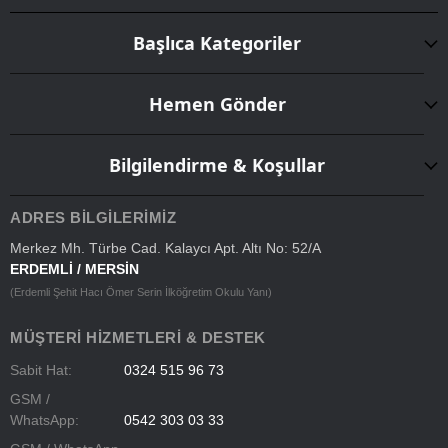
Başlıca Kategoriler
Hemen Gönder
Bilgilendirme & Koşullar
ADRES BILGILERIMIZ
Merkez Mh. Türbe Cad. Kalaycı Apt. Altı No: 52/A
ERDEMLİ / MERSİN
(Erdemli Şehit Hacı Ömer Serin İlköğretim Okulu Yanı)
MÜŞTERI HIZMETLERI & DESTEK
Sabit Hat:
0324 515 96 73
GSM /
WhatsApp:
0542 303 03 33