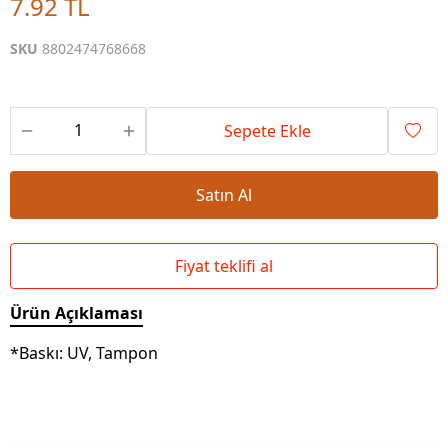
7.92 TL
SKU
8802474768668
Sepete Ekle
Satın Al
Fiyat teklifi al
Ürün Açıklaması
*Baskı: UV, Tampon