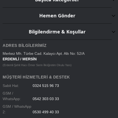
Hemen Gönder
Bilgilendirme & Koşullar
ADRES BILGILERIMIZ
Merkez Mh. Türbe Cad. Kalaycı Apt. Altı No: 52/A
ERDEMLİ / MERSİN
(Erdemli Şehit Hacı Ömer Serin İlköğretim Okulu Yanı)
MÜŞTERI HIZMETLERI & DESTEK
Sabit Hat:
0324 515 96 73
GSM /
WhatsApp:
0542 303 03 33
GSM / WhatsApp
2:
0530 499 40 33